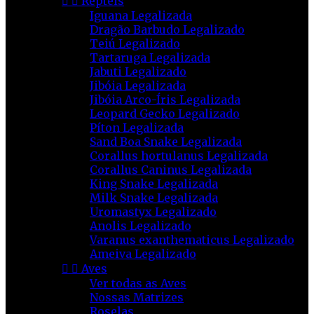


Répteis
Iguana Legalizada
Dragão Barbudo Legalizado
Teiú Legalizado
Tartaruga Legalizada
Jabuti Legalizado
Jibóia Legalizada
Jibóia Arco-Íris Legalizada
Leopard Gecko Legalizado
Píton Legalizada
Sand Boa Snake Legalizada
Corallus hortulanus Legalizada
Corallus Caninus Legalizada
King Snake Legalizada
Milk Snake Legalizada
Uromastyx Legalizado
Anolis Legalizado
Varanus exanthematicus Legalizado
Ameiva Legalizado


Aves
Ver todas as Aves
Nossas Matrizes
Roselas