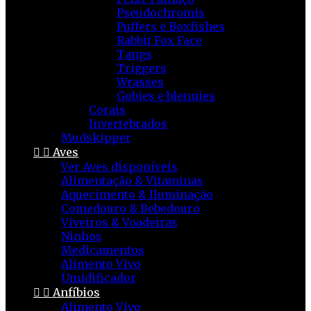
Pseudochromis
Puffers e Boxfishes
Rabbit Fox Face
Tangs
Triggers
Wrasses
Gobies e blennies
Corais
Invertebrados
Mudskipper


Aves
Ver Aves disponíveis
Alimentação & Vitaminas
Aquecimento & Iluminação
Comedouro & Bebedouro
Viveiros & Voadeiras
Ninhos
Medicamentos
Alimento Vivo
Umidificador


Anfíbios
Alimento Vivo