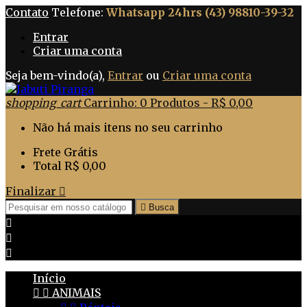
Contato
Telefone:
Whatsapp 24hrs (43) 98810-39-32
Entrar
Criar uma conta
Seja bem-vindo(a),
Entrar
ou
Criar uma conta
shopping_cart
Carrinho:
0
Produtos - R$ 0,00
Não há mais itens no seu carrinho
Frete
Grátis
Total
R$ 0,00
Finalizar


Busca



Início


ANIMAIS