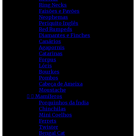
Ring Necks
Faisões e Pavões
Neophemas
Periquito Inglês
Red Rumpeds
Diamantes e Finches
Canários
Agapornis
Catarinas
Forpus
Lóris
Bourkes
Pombos
Cabeça de Ameixa
Moustache


Mamíferos
Porquinhos da Índia
Chinchilas
Mini Coelhos
Ferrets
Twister
Bengal Cat