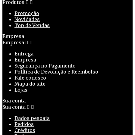
Produtos


Promoção
Novidades
Top de Vendas
Empresa
Empresa


Entrega
Empresa
Segurança no Pagamento
PolÍtica de Devolução e Reembolso
Fale conosco
Mapa do site
Lojas
Sua conta
Sua conta


Dados pesoais
Pedidos
Créditos