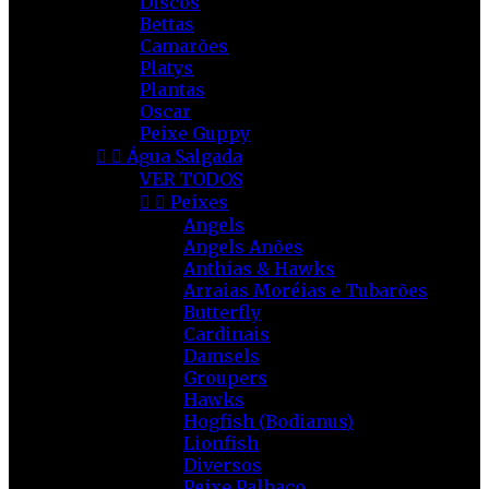
Discos
Bettas
Camarões
Platys
Plantas
Oscar
Peixe Guppy


Água Salgada
VER TODOS


Peixes
Angels
Angels Anões
Anthias & Hawks
Arraias Moréias e Tubarões
Butterfly
Cardinais
Damsels
Groupers
Hawks
Hogfish (Bodianus)
Lionfish
Diversos
Peixe Palhaço