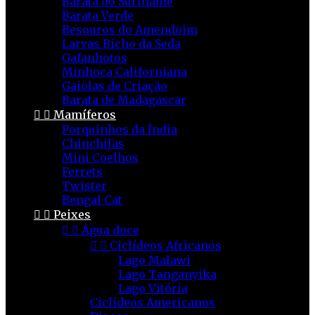
Barata do Suriname
Barata Verde
Besouros do Amendoim
Larvas Bicho da Seda
Gafanhotos
Minhoca Californiana
Gaiolas de Criação
Barata de Madagascar


Mamíferos
Porquinhos da Índia
Chinchilas
Mini Coelhos
Ferrets
Twister
Bengal Cat


Peixes


Água doce


Ciclídeos Africanos
Lago Malawi
Lago Tanganyika
Lago Vitória
Ciclídeos Americanos