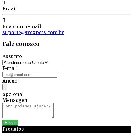

Brazil

Envie um e-mail:
suporte@trexpets.com.br
Fale conosco
Assunto
E-mail
Anexo
opcional
Mensagem
Produtos