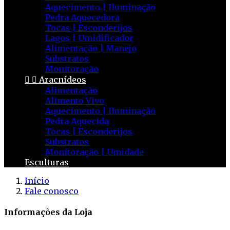
Aquecimento | Iluminação
Pedra Aquecedora
Tocas | Esconderijos
Lagos | Umidificador
Alimentação | Manejo
Substratos
Monitoração


Aracnídeos
Alimentação
Alimento Vivo
Aquecimento | Iluminação
Pedra Aquecida
Tocas | Esconderijos
Substratos
Monitoração | Umidade
Esculturas
Início
Fale conosco
Informações da Loja