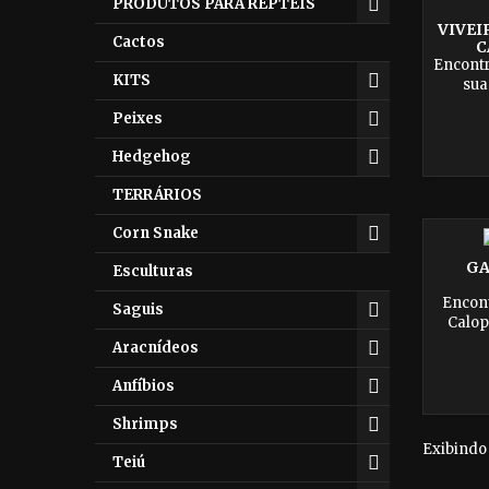
PRODUTOS PARA RÉPTEIS
est
co
VIVEI
Cactos
C
Encontr
KITS
sua
Agapo
Peixes
mater
criadei
Hedgehog
para o
saud
TERRÁRIOS
Apro
máximo 
Corn Snake
GA
Esculturas
Encont
Saguis
Calop
materi
Aracnídeos
oferec
estar e
Anfíbios
agora
Shrimps
Exibindo 
Teiú