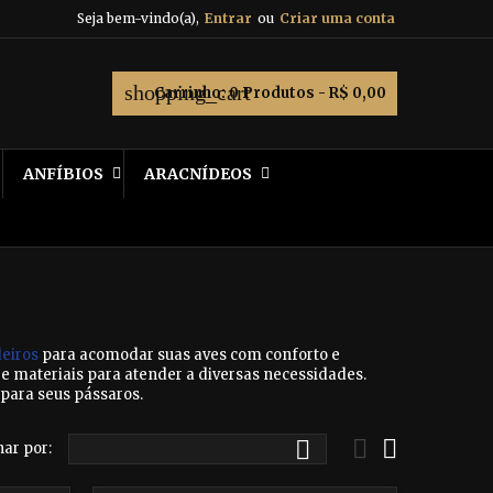
Seja bem-vindo(a),
Entrar
ou
Criar uma conta
shopping_cart
Carrinho:
0
Produtos - R$ 0,00
ANFÍBIOS
ARACNÍDEOS
deiros
para acomodar suas aves com conforto e
 materiais para atender a diversas necessidades.
para seus pássaros.



ar por: