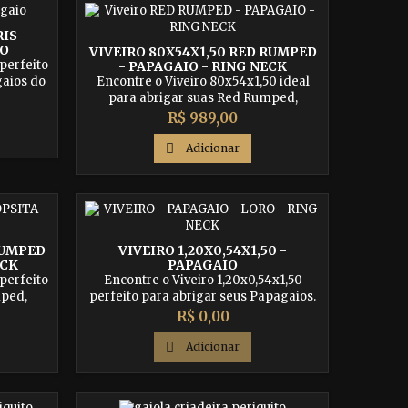
IS -
GO
VIVEIRO 80X54X1,50 RED RUMPED
perfeito
- PAPAGAIO - RING NECK
Encontre o Viveiro 80x54x1,50 ideal
gaios do
para abrigar suas Red Rumped,
s. Com
Papagaios e Ring Necks. Com
 de alta
Preço
R$ 989,00
dimensões ideais e materiais de alta
erece o
qualidade, nossa criadeira oferece o
star e a

Adicionar
espaço adequado para o bem-estar e
 aves.
diversão de suas adoráveis aves.
de e
Aproveite agora mesmo e garanta o
to para
máximo conforto para seus pássaros!
RUMPED
VIVEIRO 1,20X0,54X1,50 -
ECK
PAPAGAIO
perfeito
Encontre o Viveiro 1,20x0,54x1,50
mped,
perfeito para abrigar seus Papagaios.
 Com
Com dimensões adequadas e
Preço
R$ 0,00
 de alta
materiais de alta qualidade, nossa
erece o
criadeira oferece o espaço ideal para o

Adicionar
estar e
bem-estar e alegria de suas aves.
te agora
Aproveite agora e proporcione o
onforto
máximo conforto para seus pássaros!