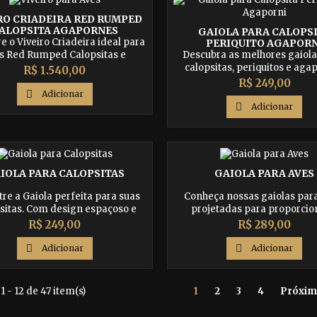
a oportunidade e garanta o
para seus pássaros!
nforto de seus pássaros!"
RO CRIADEIRA RED RUMPED
ALOPSITA AGAPORNES
GAIOLA PARA CALOPS
e o Viveiro Criadeira ideal para
PERIQUITO AGAPORN
Descubra as melhores gaiola
s Red Rumped Calopsitas e
calopsitas, periquitos e agap
rnes. Com espaçoso design e
Preço
R$ 1.540,00
Proporcione um ambiente es
iais de alta qualidade, nossa
Preço
R$ 249,00
confortável e seguro para su
ra oferece o ambiente perfeito

Adicionar
com nossas gaiolas especia
 bem-estar e desenvolvimento

Adicionar
projetadas. Ofereça o melho
ável dessas aves adoráveis.
seus amigos de penas e ve
veite agora e proporcione o
voarem felizes e saudáve
conforto para seus pássaros!"
IOLA PARA CALOPSITAS
GAIOLA PARA AVES
re a Gaiola perfeita para suas
Conheça nossas gaiolas para
sitas. Com design espaçoso e
projetadas para proporcio
ais de qualidade, nossa gaiola
máximo de conforto e segura
Preço
Preço
R$ 249,00
R$ 289,00
e o ambiente ideal para o bem-
seus pássaros. Feitas com ma
 alegria de suas aves. Aproveite
duráveis e design espaçoso,

Adicionar

Adicionar
 e garanta o máximo conforto
gaiolas garantem um amb
para seus pássaros!
saudável e feliz para suas 
Aproveite nossas oferta
1 - 12 de 47 item(s)
1
2
3
4
Próxim
proporcione o melhor para
amigos de penas!