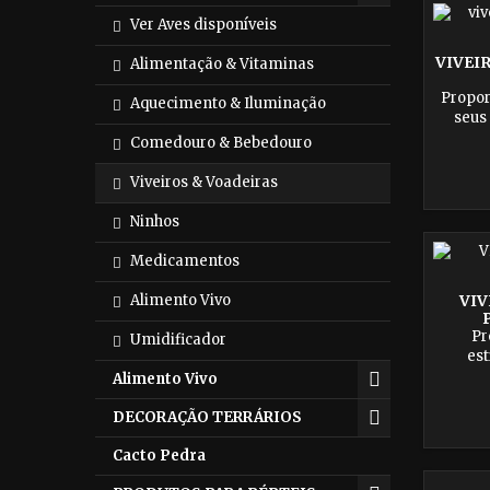
Ver Aves disponíveis
VIVEI
Alimentação & Vitaminas
Propor
Aquecimento & Iluminação
seus
vivei
Comedouro & Bebedouro
Ring 
segur
Viveiros & Voadeiras
voar e 
Ninhos
Medicamentos
Alimento Vivo
VIV
Pr
Umidificador
est
Cacat
Alimento Vivo
nosso
materi
DECORAÇÃO TERRÁRIOS
intelig
espaço
Cacto Pedra
brincar