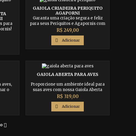
GAIOLA CRIADEIRA PERIQUITO
AGAPORNI
ITA
Garanta uma criação segura e feliz
I
s para
para seus Periquitos e Agapornis com
ornis!
nossa Gaiola Criadeira. Espaçosa e
Preço
R$ 249,00
paçoso,
funcional, nossa gaiola proporciona o
as aves
ambiente ideal para o

Adicionar
lmente
desenvolvimento saudável das aves.
r para
Compre agora e proporcione o melhor
ja-os
para seus amiguinhos alados!
is!
GAIOLA ABERTA PARA AVES
 aves,
Proporcione um ambiente ideal para
nar o
suas aves com nossa Gaiola Aberta
nça aos
para Aves! Oferecendo liberdade e
Preço
R$ 319,00
teriais
segurança, nossa gaiola espaçosa é
 nossas
perfeita para o bem-estar e felicidade

Adicionar
iente
dos seus pássaros. Garanta um espaço
aves.
amplo e confortável para que voem e
s e
se divirtam enquanto você se encanta

o
 seus
com suas exibições alegres. Compre
agora e proporcione o melhor para...