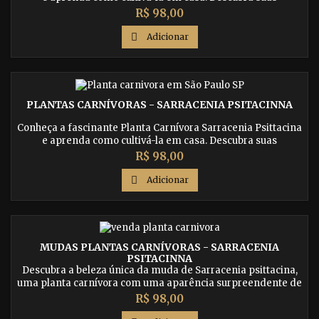
características únicas e como ela atrai e captura suas presas.
Preço
R$ 98,00

Adicionar
PLANTAS CARNÍVORAS - SARRACENIA PSITACINNA
Conheça a fascinante Planta Carnívora Sarracenia Psittacina
e aprenda como cultivá-la em casa. Descubra suas
características únicas e como ela atrai e captura suas presas.
Preço
R$ 98,00

Adicionar
MUDAS PLANTAS CARNÍVORAS - SARRACENIA
PSITACINNA
Descubra a beleza única da muda de Sarracenia psittacina,
uma planta carnívora com uma aparência surpreendente de
'boca de pássaro'. Adquira uma muda e adicione uma
Preço
R$ 98,00
maravilha natural à sua coleção.