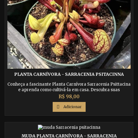
PLANTA CARNÍVORA - SARRACENIA PSITACINNA
Conheça a fascinante Planta Carnívora Sarracenia Psittacina
e aprenda como cultivá-la em casa. Descubra suas
características únicas e como ela atrai e captura suas presas.
Preço
R$ 98,00

Adicionar
MUDA PLANTA CARNÍVORA - SARRACENIA