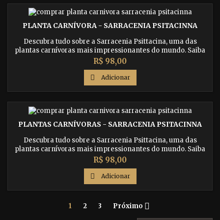
PLANTA CARNÍVORA - SARRACENIA PSITACINNA
Descubra tudo sobre a Sarracenia Psittacina, uma das
plantas carnívoras mais impressionantes do mundo. Saiba
como cultivar e cuidar dessa planta incrível e conheça suas
Preço
R$ 98,00
características únicas.

Adicionar
PLANTAS CARNÍVORAS - SARRACENIA PSITACINNA
Descubra tudo sobre a Sarracenia Psittacina, uma das
plantas carnívoras mais impressionantes do mundo. Saiba
como cultivar e cuidar dessa planta incrível e conheça suas
Preço
R$ 98,00
características únicas.

Adicionar

1
2
3
Próximo