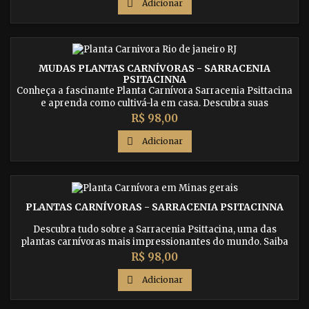

Adicionar
MUDAS PLANTAS CARNÍVORAS - SARRACENIA
PSITACINNA
Conheça a fascinante Planta Carnívora Sarracenia Psittacina
e aprenda como cultivá-la em casa. Descubra suas
características únicas e como ela atrai e captura suas presas.
Preço
R$ 98,00

Adicionar
PLANTAS CARNÍVORAS - SARRACENIA PSITACINNA
Descubra tudo sobre a Sarracenia Psittacina, uma das
plantas carnívoras mais impressionantes do mundo. Saiba
como cultivar e cuidar dessa planta incrível e conheça suas
Preço
R$ 98,00
características únicas.

Adicionar