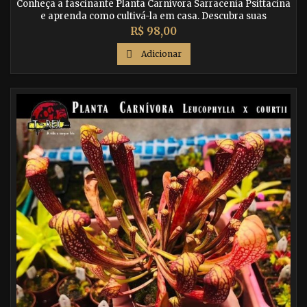
Conheça a fascinante Planta Carnívora Sarracenia Psittacina
e aprenda como cultivá-la em casa. Descubra suas
características únicas e como ela atrai e captura suas presas.
Preço
R$ 98,00

Adicionar