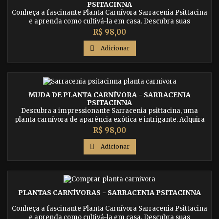
PSITACINNA
Conheça a fascinante Planta Carnívora Sarracenia Psittacina
e aprenda como cultivá-la em casa. Descubra suas
características únicas e como ela atrai e captura suas presas.
Preço
R$ 98,00

Adicionar
MUDA DE PLANTA CARNÍVORA - SARRACENIA
PSITACINNA
Descubra a impressionante Sarracenia psittacina, uma
planta carnívora de aparência exótica e intrigante. Adquira
uma muda de Sarracenia psittacina e desfrute da beleza e
Preço
R$ 98,00
da eficiência dessa predadora natural.

Adicionar
PLANTAS CARNÍVORAS - SARRACENIA PSITACINNA
Conheça a fascinante Planta Carnívora Sarracenia Psittacina
e aprenda como cultivá-la em casa. Descubra suas