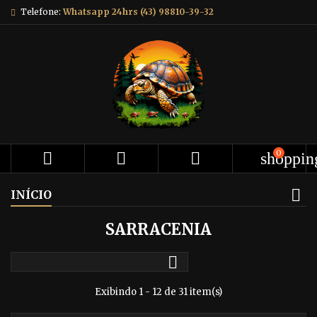
Telefone:
Whatsapp 24hrs (43) 98810-39-32
0



shoppin
INÍCIO
SARRACENIA

Exibindo 1 - 12 de 31 item(s)