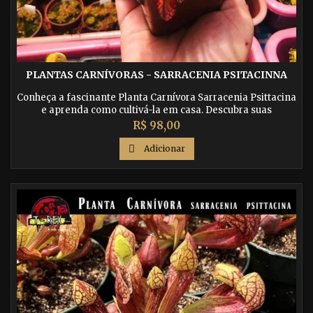
PLANTAS CARNÍVORAS - SARRACENIA PSITACINNA
Conheça a fascinante Planta Carnívora Sarracenia Psittacina
e aprenda como cultivá-la em casa. Descubra suas
características únicas e como ela atrai e captura suas presas.
Preço
R$ 98,00

Adicionar