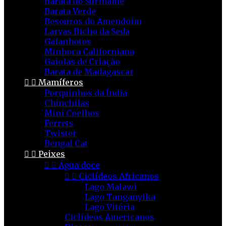
Barata do Suriname
Barata Verde
Besouros do Amendoim
Larvas Bicho da Seda
Gafanhotos
Minhoca Californiana
Gaiolas de Criação
Barata de Madagascar


Mamíferos
Porquinhos da Índia
Chinchilas
Mini Coelhos
Ferrets
Twister
Bengal Cat


Peixes


Água doce


Ciclídeos Africanos
Lago Malawi
Lago Tanganyika
Lago Vitória
Ciclídeos Americanos