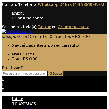
Contato
Telefone:
Whatsapp 24hrs (43) 98810-39-32
Entrar
Criar uma conta
Seja bem-vindo(a),
Entrar
ou
Criar uma conta
shopping_cart
Carrinho:
0
Produtos - R$ 0,00
Não há mais itens no seu carrinho
Frete
Grátis
Total
R$ 0,00
Finalizar


Busca



Início


ANIMAIS