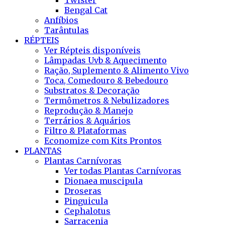
Twister
Bengal Cat
Anfíbios
Tarântulas
RÉPTEIS
Ver Répteis disponíveis
Lâmpadas Uvb & Aquecimento
Ração, Suplemento & Alimento Vivo
Toca, Comedouro & Bebedouro
Substratos & Decoração
Termômetros & Nebulizadores
Reprodução & Manejo
Terrários & Aquários
Filtro & Plataformas
Economize com Kits Prontos
PLANTAS
Plantas Carnívoras
Ver todas Plantas Carnívoras
Dionaea muscipula
Droseras
Pinguicula
Cephalotus
Sarracenia