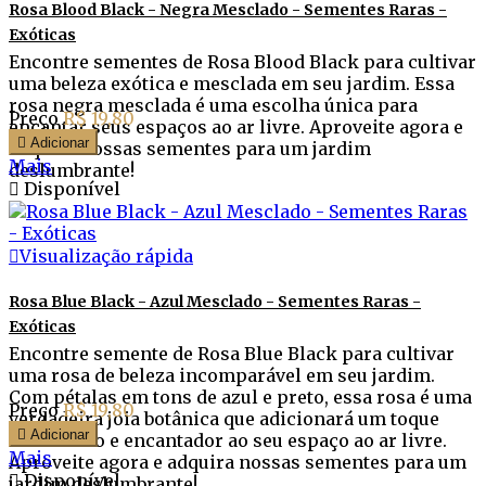
Rosa Blood Black - Negra Mesclado - Sementes Raras -
Exóticas
Encontre sementes de Rosa Blood Black para cultivar
uma beleza exótica e mesclada em seu jardim. Essa
rosa negra mesclada é uma escolha única para
Preço
R$ 19,80
encantar seus espaços ao ar livre. Aproveite agora e

Adicionar
adquira nossas sementes para um jardim
Mais
deslumbrante!

Disponível

Visualização rápida
Rosa Blue Black - Azul Mesclado - Sementes Raras -
Exóticas
Encontre semente de Rosa Blue Black para cultivar
uma rosa de beleza incomparável em seu jardim.
Com pétalas em tons de azul e preto, essa rosa é uma
Preço
R$ 19,80
verdadeira joia botânica que adicionará um toque

Adicionar
misterioso e encantador ao seu espaço ao ar livre.
Mais
Aproveite agora e adquira nossas sementes para um

Disponível
jardim deslumbrante!