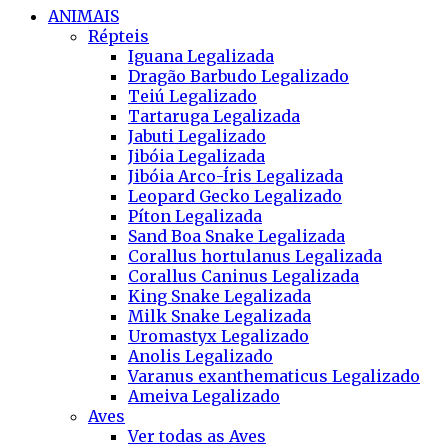
ANIMAIS
Répteis
Iguana Legalizada
Dragão Barbudo Legalizado
Teiú Legalizado
Tartaruga Legalizada
Jabuti Legalizado
Jibóia Legalizada
Jibóia Arco-Íris Legalizada
Leopard Gecko Legalizado
Píton Legalizada
Sand Boa Snake Legalizada
Corallus hortulanus Legalizada
Corallus Caninus Legalizada
King Snake Legalizada
Milk Snake Legalizada
Uromastyx Legalizado
Anolis Legalizado
Varanus exanthematicus Legalizado
Ameiva Legalizado
Aves
Ver todas as Aves