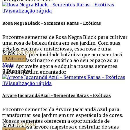

Visualização rápida
Rosa Negra Black - Sementes Raras - Exóticas
Encontre sementes de Rosa Negra Black para cultivar
uma rosa de beleza única em seu jardim. Com suas
pétalas escuras e misteriosas, essa rosa é uma
Preço
R$ 19,80
verdadeira preciosidade botânica que acrescentará

Adicionar
um toque fascinante e exótico ao seu espaço ao ar
Mais
livre. Aproveite agora e adquira nossas sementes

Disponível
para um jardim encantador!

Visualização rápida
Árvore Jacarandá Azul - Sementes Raras - Exóticas
Encontre sementes da Árvore Jacarandá Azul para
transformar seu jardim em um espetáculo de cores.
Nossas sementes oferecem a oportunidade de
Preço
R$ 19,80
cultivar essa árvore majestosa e desfrutar de suas