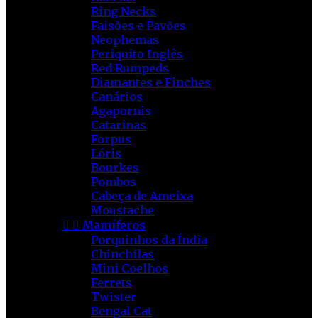
Ring Necks
Faisões e Pavões
Neophemas
Periquito Inglês
Red Rumpeds
Diamantes e Finches
Canários
Agapornis
Catarinas
Forpus
Lóris
Bourkes
Pombos
Cabeça de Ameixa
Moustache


Mamíferos
Porquinhos da Índia
Chinchilas
Mini Coelhos
Ferrets
Twister
Bengal Cat