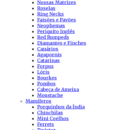
Nossas Matrizes
Roselas
Ring Necks
Faisões e Pavões
Neophemas
Periquito Inglês
Red Rumpeds
Diamantes e Finches
Canários
Agapornis
Catarinas
Forpus
Lóris
Bourkes
Pombos
Cabeça de Ameixa
Moustache
Mamíferos
Porquinhos da Índia
Chinchilas
Mini Coelhos
Ferrets