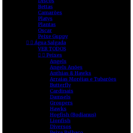
Discos
Bettas
Camarões
Platys
Plantas
Oscar
Peixe Guppy


Água Salgada
VER TODOS


Peixes
Angels
Angels Anões
Anthias & Hawks
Arraias Moréias e Tubarões
Butterfly
Cardinais
Damsels
Groupers
Hawks
Hogfish (Bodianus)
Lionfish
Diversos
Peixe Palhaço