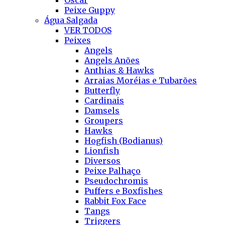
Oscar
Peixe Guppy
Água Salgada
VER TODOS
Peixes
Angels
Angels Anões
Anthias & Hawks
Arraias Moréias e Tubarões
Butterfly
Cardinais
Damsels
Groupers
Hawks
Hogfish (Bodianus)
Lionfish
Diversos
Peixe Palhaço
Pseudochromis
Puffers e Boxfishes
Rabbit Fox Face
Tangs
Triggers