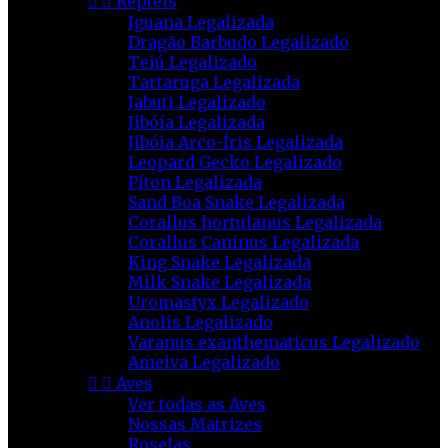


Répteis
Iguana Legalizada
Dragão Barbudo Legalizado
Teiú Legalizado
Tartaruga Legalizada
Jabuti Legalizado
Jibóia Legalizada
Jibóia Arco-Íris Legalizada
Leopard Gecko Legalizado
Píton Legalizada
Sand Boa Snake Legalizada
Corallus hortulanus Legalizada
Corallus Caninus Legalizada
King Snake Legalizada
Milk Snake Legalizada
Uromastyx Legalizado
Anolis Legalizado
Varanus exanthematicus Legalizado
Ameiva Legalizado


Aves
Ver todas as Aves
Nossas Matrizes
Roselas