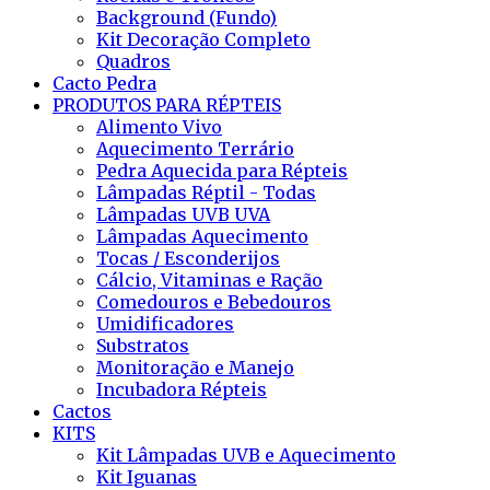
Background (Fundo)
Kit Decoração Completo
Quadros
Cacto Pedra
PRODUTOS PARA RÉPTEIS
Alimento Vivo
Aquecimento Terrário
Pedra Aquecida para Répteis
Lâmpadas Réptil - Todas
Lâmpadas UVB UVA
Lâmpadas Aquecimento
Tocas / Esconderijos
Cálcio, Vitaminas e Ração
Comedouros e Bebedouros
Umidificadores
Substratos
Monitoração e Manejo
Incubadora Répteis
Cactos
KITS
Kit Lâmpadas UVB e Aquecimento
Kit Iguanas