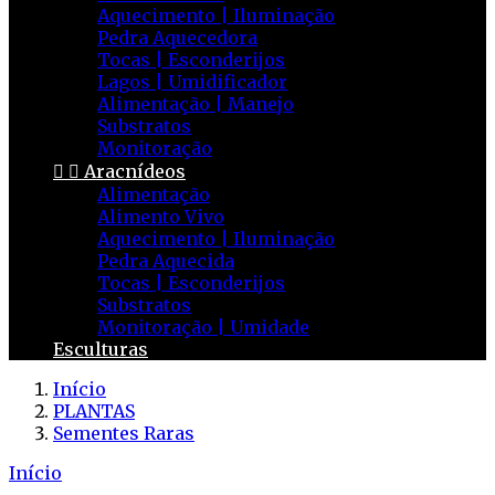
Aquecimento | Iluminação
Pedra Aquecedora
Tocas | Esconderijos
Lagos | Umidificador
Alimentação | Manejo
Substratos
Monitoração


Aracnídeos
Alimentação
Alimento Vivo
Aquecimento | Iluminação
Pedra Aquecida
Tocas | Esconderijos
Substratos
Monitoração | Umidade
Esculturas
Início
PLANTAS
Sementes Raras
Início