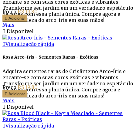
encante-se com suas cores exóticas e vibrantes.
Transforme seu jardim em um verdadeiro espetáculo
Preço
R$ 19,80
de cores com essa planta única. Compre agora e

Adicionar
tenha a beleza do arco-íris em suas mãos!
Mais

Disponível

Visualização rápida
Rosa Arco-Íris - Sementes Raras - Exóticas
Adquira sementes raras de Crisântemo Arco-Íris e
encante-se com suas cores exóticas e vibrantes.
Transforme seu jardim em um verdadeiro espetáculo
Preço
R$ 19,80
de cores com essa planta única. Compre agora e

Adicionar
tenha a beleza do arco-íris em suas mãos!
Mais

Disponível

Visualização rápida