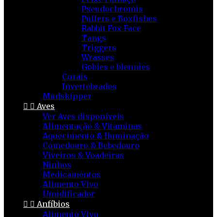
Pseudochromis
Puffers e Boxfishes
Rabbit Fox Face
Tangs
Triggers
Wrasses
Gobies e blennies
Corais
Invertebrados
Mudskipper


Aves
Ver Aves disponíveis
Alimentação & Vitaminas
Aquecimento & Iluminação
Comedouro & Bebedouro
Viveiros & Voadeiras
Ninhos
Medicamentos
Alimento Vivo
Umidificador


Anfíbios
Alimento Vivo