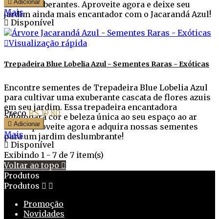

Adicionar
flores exuberantes. Aproveite agora e deixe seu
Mais
jardim ainda mais encantador com o Jacarandá Azul!

Disponível

Visualização rápida
Trepadeira Blue Lobelia Azul - Sementes Raras - Exóticas
Encontre sementes de Trepadeira Blue Lobelia Azul
para cultivar uma exuberante cascata de flores azuis
em seu jardim. Essa trepadeira encantadora
Preço
R$ 19,80
adicionará cor e beleza única ao seu espaço ao ar

Adicionar
livre. Aproveite agora e adquira nossas sementes
Mais
para um jardim deslumbrante!

Disponível
Exibindo 1 - 7 de 7 item(s)
Voltar ao topo

Produtos
Produtos


Promoção
Novidades