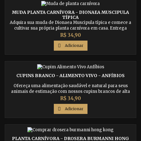
MUDA PLANTA CARNÍVORA - DIONAEA MUSCIPULA
TÍPICA
Adquira sua muda de Dionaea Muscipula típica e comece a
cultivar sua própria planta carnívora em casa. Entrega
rápida e segura garantida.
Preço
R$ 34,90

Adicionar
CUPINS BRANCO - ALIMENTO VIVO - ANFÍBIOS
Ofereça uma alimentação saudável e natural para seus
animais de estimação com nossos cupins brancos de alta
qualidade. Entrega rápida e segura para todo o Brasil.
Preço
R$ 34,90

Adicionar
PLANTA CARNÍVORA - DROSERA BURMANNI HONG