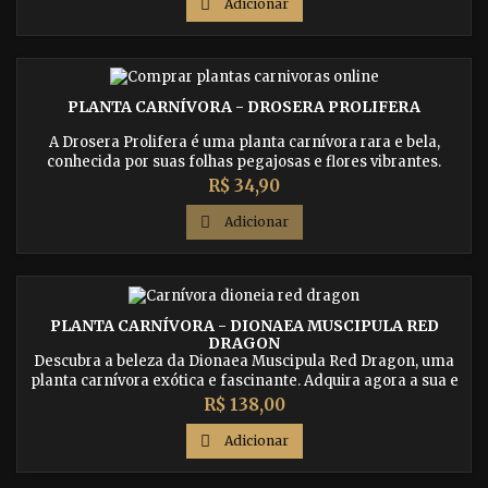

Adicionar
PLANTA CARNÍVORA - DROSERA PROLIFERA
A Drosera Prolifera é uma planta carnívora rara e bela,
conhecida por suas folhas pegajosas e flores vibrantes.
Compre agora essa espécie única e desfrute de sua beleza
Preço
R$ 34,90
exótica em seu jardim ou coleção de plantas.

Adicionar
PLANTA CARNÍVORA - DIONAEA MUSCIPULA RED
DRAGON
Descubra a beleza da Dionaea Muscipula Red Dragon, uma
planta carnívora exótica e fascinante. Adquira agora a sua e
receba em casa com segurança.
Preço
R$ 138,00

Adicionar