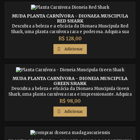
MUDA PLANTA CARNÍVORA - DIONAEA MUSCIPULA
RED SHARK
Descubra a beleza e a eficácia da Dionaea Muscipula Red
Shark, uma planta carnívora rara e poderosa. Adquira sua
muda agora e receba em casa com segurança.
Preço
R$ 128,00

Adicionar
MUDA PLANTA CARNÍVORA - DIONEIA MUSCIPULA
GREEN SHARK
Descubra a beleza e eficácia da Dionaea Muscipula Green
Shark, uma planta carnívora rara e impressionante. Adquira
sua muda agora e receba em casa com segurança.
Preço
R$ 98,00

Adicionar