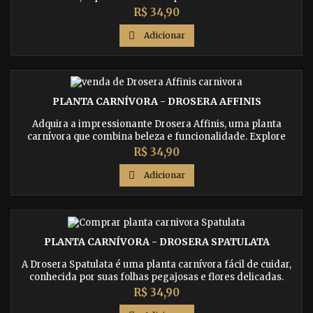
folhas pegajosas. Compre agora essa planta exótica e
Preço
R$ 34,90
adicione um toque único ao seu jardim.

Adicionar
PLANTA CARNÍVORA - DROSERA AFFINIS
Adquira a impressionante Drosera Affinis, uma planta
carnívora que combina beleza e funcionalidade. Explore
suas armadilhas vivas e enriqueça sua coleção botânica.
Preço
R$ 34,90

Adicionar
PLANTA CARNÍVORA - DROSERA SPATULATA
A Drosera Spatulata é uma planta carnívora fácil de cuidar,
conhecida por suas folhas pegajosas e flores delicadas.
Compre agora essa planta exótica e desfrute da beleza e
Preço
R$ 34,90
singularidade dessa espécie única.