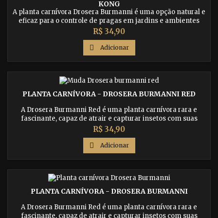
KONG
A planta carnívora Drosera Burmanni é uma opção natural e
eficaz para o controle de pragas em jardins e ambientes
internos. Compre agora sua planta e comece a desfrutar dos
Preço
R$ 34,90
benefícios de ter um jardim mais saudável e livre de insetos
indesejados. Oferecemos plantas de alta qualidade e

Adicionar
suporte para todas as suas dúvidas. Compre agora e tenha
resultados...
PLANTA CARNÍVORA - DROSERA BURMANNI RED
A Drosera Burmanni Red é uma planta carnívora rara e
fascinante, capaz de atrair e capturar insetos com suas
folhas pegajosas. Compre agora essa planta exótica e
Preço
R$ 34,90
adicione um toque único ao seu jardim.

Adicionar
PLANTA CARNÍVORA - DROSERA BURMANNI
A Drosera Burmanni Red é uma planta carnívora rara e
fascinante, capaz de atrair e capturar insetos com suas