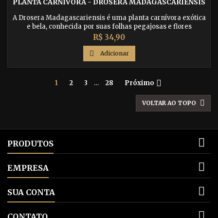
PLANTA CARNÍVORA - DROSERA MADAGASCARIENSIS
A Drosera Madagascariensis é uma planta carnívora exótica
e bela, conhecida por suas folhas pegajosas e flores
encantadoras. Adquira agora essa espécie rara e fascinante
Preço
R$ 34,90
e tenha uma planta única em sua coleção.

Adicionar

1
2
3
…
28
Próximo

VOLTAR AO TOPO

PRODUTOS

EMPRESA

SUA CONTA

CONTATO