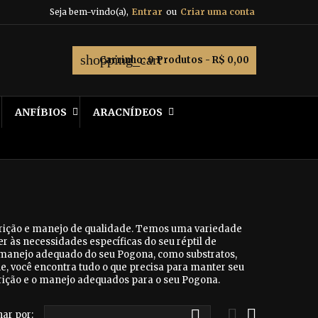
Seja bem-vindo(a),
Entrar
ou
Criar uma conta
shopping_cart
Carrinho:
0
Produtos - R$ 0,00
ANFÍBIOS
ARACNÍDEOS
rição e manejo de qualidade. Temos uma variedade
r às necessidades específicas do seu réptil de
 manejo adequado do seu Pogona, como substratos,
ne, você encontra tudo o que precisa para manter seu
utrição e o manejo adequados para o seu Pogona.



ar por: