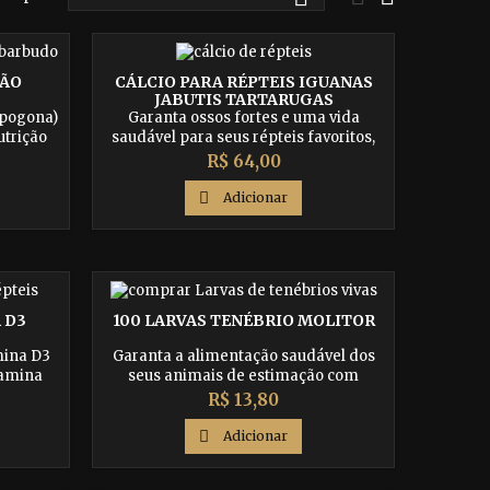
GÃO
CÁLCIO PARA RÉPTEIS IGUANAS
JABUTIS TARTARUGAS
(pogona)
Garanta ossos fortes e uma vida
utrição
saudável para seus répteis favoritos,
timação.
incluindo iguanas, jabutis e tartarugas,
Preço
R$ 64,00
mentação
com o Cálcio para Répteis. Um
melhor
suplemento essencial para o bem-

Adicionar
estar de seus animais de estimação.
 D3
100 LARVAS TENÉBRIO MOLITOR
mina D3
Garanta a alimentação saudável dos
tamina
seus animais de estimação com
eopard
nossas larvas de tenébrios. Alimento
Preço
R$ 13,80
fornecer
rico em proteínas, vitaminas e
minerais, ideal para répteis, pássaros

Adicionar
e anfíbios. Compre agora e
proporcione uma dieta balanceada aos