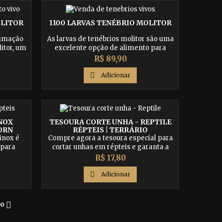
seus bichinhos!
OLITOR
1100 LARVAS TENÉBRIO MOLITOR
timação
As larvas de tenébrios molitor são uma
itor, um
excelente opção de alimento para
itaminas
répteis, pássaros e anfíbios. Rica em
Preço
R$ 89,90
ra o
proteínas, vitaminas e minerais, a
répteis,
alimentação com larvas de tenébrios é

Adicionar
agora e
fundamental para o desenvolvimento
brada e
saudável dos seus bichinhos. Compre
os!
agora e garanta uma dieta equilibrada
para seus animais de estimação!
NOX
TESOURA CORTE UNHA - REPTILE
CORN
RÉPTEIS | TERRÁRIO
inox é
Compre agora a tesoura especial para
 para
cortar unhas em répteis e garanta a
ão, como
precisão e segurança no corte das
Preço
R$ 17,80
giênica e
unhas de seu animal de estimação.
sa loja
Produto indicado para diversos

Adicionar
o do seu
répteis, como pogona, gecko, iguana,
jabuti e muito mais.

o