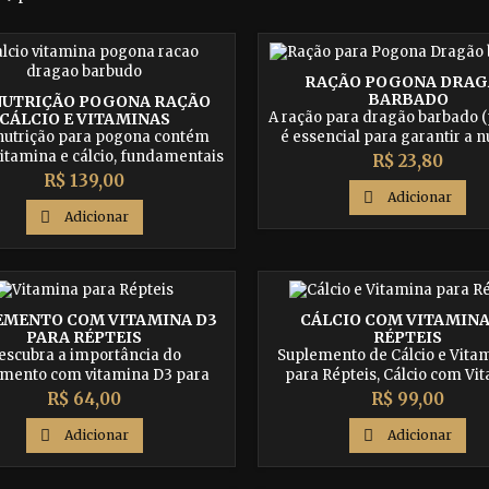
RAÇÃO POGONA DRA
BARBADO
NUTRIÇÃO POGONA RAÇÃO
A ração para dragão barbado 
CÁLCIO E VITAMINAS
 nutrição para pogona contém
é essencial para garantir a n
vitamina e cálcio, fundamentais
adequada do seu réptil de es
Preço
R$ 23,80
rantir a saúde e o bem-estar do
Conheça os benefícios da ali
Preço
R$ 139,00
pet. Conheça os benefícios da
balanceada e adquira já a 

Adicionar
ação balanceada e adquira já o
opção no mercado!

Adicionar
melhor kit no mercado!
EMENTO COM VITAMINA D3
CÁLCIO COM VITAMINA
PARA RÉPTEIS
RÉPTEIS
escubra a importância do
Suplemento de Cálcio e Vita
mento com vitamina D3 para
para Répteis, Cálcio com Vi
 e como ele pode beneficiar sua
D3 para Jabutis, Iguanas, L
Preço
Preço
R$ 64,00
R$ 99,00
 corn snake, tartarugas, jabuti,
Geckos. O melhor cálcio para 
ona, gecko e outros repteis.
ao seu pet.

Adicionar

Adicionar
va a saúde óssea, fortaleça o
ma imunológico e proporcione