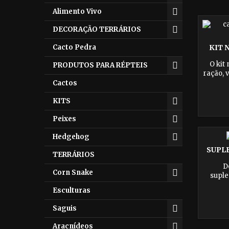
Alimento Vivo
DECORAÇÃO TERRÁRIOS
Cacto Pedra
KIT 
O kit
PRODUTOS PARA RÉPTEIS
ração, 
para ga
Cactos
seu 
KITS
aliment
Peixes
Hedgehog
SUPL
TERRÁRIOS
D
Corn Snake
suple
répteis
Esculturas
iguana,
pog
Saguis
Promo
siste
Aracnídeos