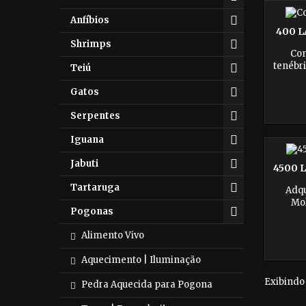
vi
e
Anfíbios
suplem
400 
be
Shrimps
Com
tenébri
Teiú
animai
em nutr
Gatos
pássar
garan
Serpentes
Iguana
Jabuti
4500 
Tartaruga
Adqu
Mol
Pogonas
alimen
Essas
Alimento Vivo
proteín
répte
Aquecimento | Iluminação
Comp
cuida
Exibindo 
Pedra Aquecida para Pogona