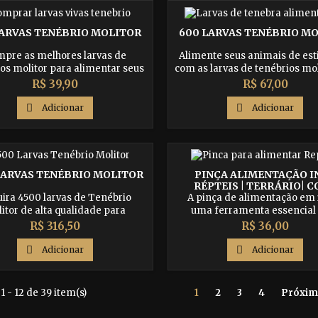
talidade a seus animais de
stimação. Adquira agora o
ento de qualidade e garanta o
LARVAS TENÉBRIO MOLITOR
600 LARVAS TENÉBRIO M
m-estar dos seus répteis.
pre as melhores larvas de
Alimente seus animais de es
os molitor para alimentar seus
com as larvas de tenébrios mol
s de estimação. Alimento rico
alimento rico em proteínas, v
Preço
Preço
R$ 39,90
R$ 67,00
ientes essenciais para répteis,
e minerais, essenciais pa
os e anfíbios. Compre agora e
desenvolvimento saudável de 

Adicionar

Adicionar
ta uma dieta balanceada para
pássaros e anfíbios. Compre 
seus bichinhos!
proporcione uma dieta equili
nutritiva aos seus bichinh
LARVAS TENÉBRIO MOLITOR
PINÇA ALIMENTAÇÃO I
RÉPTEIS | TERRÁRIO| 
ira 4500 larvas de Tenébrio
A pinça de alimentação em 
itor de alta qualidade para
uma ferramenta essencial
tar seus animais de estimação.
alimentar répteis de estimaç
Preço
Preço
R$ 316,50
R$ 36,00
 larvas são uma fonte rica em
lagartos e cobras, de forma hi
as e nutrientes essenciais para
segura. Compre agora em nos

Adicionar

Adicionar
is, pássaros e outros animais.
online e facilite a alimentaçã
re agora e forneça o melhor
animal de estimação.
do nutricional para seus pets
1 - 12 de 39 item(s)
1
2
3
4
Próxim