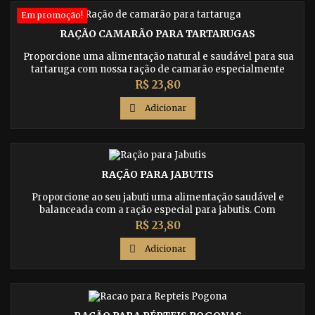
Em promoção!
RAÇÃO CAMARÃO PARA TARTARUGAS
Proporcione uma alimentação natural e saudável para sua
tartaruga com nossa ração de camarão especialmente
formulada. Compre agora e proporcione o melhor para seu
Preço
R$ 23,80
animal de estimação.

Adicionar
RAÇÃO PARA JABUTIS
Proporcione ao seu jabuti uma alimentação saudável e
balanceada com a ração especial para jabutis. Com
ingredientes de qualidade, ela fornece todos os nutrientes
Preço
R$ 23,80
necessários para uma vida saudável e feliz.

Adicionar