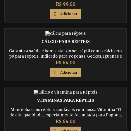
fortes, prevenindo deficiências nutricionais. Ofereça o
Preço
R$ 99,00
melhor para seus répteis - Compre agora e eleve o bem-
estar dos seus animais de estimação ao próximo nível.

Adicionar
CÁLCIO PARA RÉPTEIS
Garanta a saúde e bem-estar do seu réptil com o cálcio em
pó para répteis. Indicado para Pogonas, Geckos, Iguanas e
Jabutis, ele fortalece os ossos e ajuda no desenvolvimento
Preço
R$ 64,00
saudável do seu animal.

Adicionar
VITAMINAS PARA RÉPTEIS
Mantenha seus répteis saudáveis com nossa Vitamina D3
de alta qualidade, especialmente formulada para Pogona,
Gecko, Iguana, Jabuti e outros répteis. Compre agora na T-
Preço
R$ 64,00
rexpets e forneça a nutrição necessária para o bem-estar
dos seus animais de estimação.