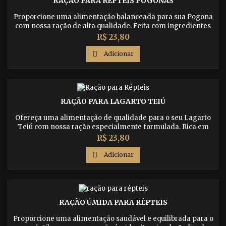
RAÇÃO PARA RÉPTEIS POGONAS
Proporcione uma alimentação balanceada para sua Pogona
com nossa ração de alta qualidade. Feita com ingredientes
naturais e nutritivos, nossa ração ajudará a manter seu réptil
Preço
R$ 23,80
saudável e feliz. Compre agora!

Adicionar
RAÇÃO PARA LAGARTO TEIÚ
Ofereça uma alimentação de qualidade para o seu Lagarto
Teiú com nossa ração especialmente formulada. Rica em
nutrientes, nossa ração ajudará a manter seu réptil saudável
Preço
R$ 23,80
e feliz. Compre agora!

Adicionar
RAÇÃO ÚMIDA PARA RÉPTEIS
Proporcione uma alimentação saudável e equilibrada para o