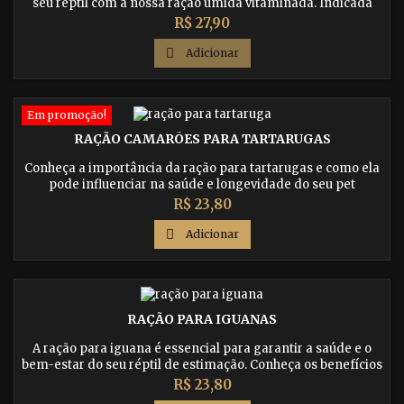
seu réptil com a nossa ração úmida vitaminada. Indicada
para jabuti, pogona, tartarugas, gecko, teiu e outros, a nossa
Preço
R$ 27,90
ração contém todos os nutrientes necessários para manter
o seu pet saudável e ativo. Compre agora e ofereça uma

Adicionar
dieta de qualidade para o seu réptil!
Em promoção!
RAÇÃO CAMARÕES PARA TARTARUGAS
Conheça a importância da ração para tartarugas e como ela
pode influenciar na saúde e longevidade do seu pet
aquático. Encontre a melhor opção de ração para tartarugas
Preço
R$ 23,80
em nossa loja online.

Adicionar
RAÇÃO PARA IGUANAS
A ração para iguana é essencial para garantir a saúde e o
bem-estar do seu réptil de estimação. Conheça os benefícios
da alimentação balanceada e adquira já a melhor opção no
Preço
R$ 23,80
mercado!