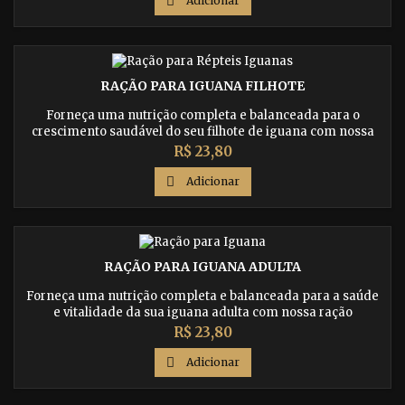

Adicionar
RAÇÃO PARA IGUANA FILHOTE
Forneça uma nutrição completa e balanceada para o
crescimento saudável do seu filhote de iguana com nossa
ração especialmente formulada. Compre agora e garanta
Preço
R$ 23,80
uma vida saudável para seu animal de estimação.

Adicionar
RAÇÃO PARA IGUANA ADULTA
Forneça uma nutrição completa e balanceada para a saúde
e vitalidade da sua iguana adulta com nossa ração
especialmente formulada.
Preço
R$ 23,80

Adicionar