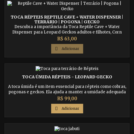
TOCA RÉPTEIS REPTILE CAVE + WATER DISPENSER |
TERRÁRIO | POGONA | GECKO
Descubra a importância da Toca Reptile Cave + Water
Dispenser para Leopard Geckos adultos e filhotes, Corn
Snakes filhotes, Pogonas filhotes, Tarântulas e Escorpiões
Preço
R$ 63,00
adultos. Encontre a combinação perfeita de refúgio e
dispenser de água para garantir o conforto e bem-estar dos

Adicionar
seus répteis e aracnídeos.
TOCA ÚMIDA RÉPTEIS - LEOPARD GECKO
A toca úmida é um item essencial para répteis como cobras,
pogonas e geckos. Ela ajuda a manter a umidade adequada
em seu habitat, o que é vital para a saúde e bem-estar dos
Preço
R$ 99,00
seus animais de estimação. Nossa toca úmida é feita com
materiais duráveis e de alta qualidade para garantir a

Adicionar
segurança e o conforto dos seus répteis. Compre agora e dê
ao seu pet o...