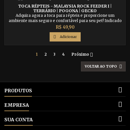
TOCA RÉPTEIS - MALAYSIA ROCK FEEDER I |
TERRÁRIO | POGONA | GECKO
Adquira agora a toca para répteis e proporcione um
ambiente mais seguro e confortável para seu pet! Indicado
para cobras, iguanas, geckos, pogonas, corn snakes e muitos
Preço
R$ 49,90
outros répteis. Compre já na nossa loja online.

Adicionar

1
2
3
4
Próximo

VOLTAR AO TOPO

PRODUTOS

EMPRESA

SUA CONTA