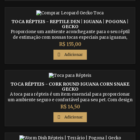
TOCA RÉPTEIS - REPTILE DEN | IGUANA | POGONA |
GECKO
Proporcione um ambiente aconchegante para o seu réptil
de estimação com nossas tocas especiais para iguanas,
pogonas, geckos e outros. Feitas com materiais de
Preço
R$ 155,00
qualidade, nossas tocas são duráveis e resistentes. Compre
agora e ofereça o melhor para o seu réptil.

Adicionar
TOCA RÉPTEIS - CORK ROUND IGUANA CORN SNAKE
GECKO
A toca para répteis é um item essencial para proporcionar
um ambiente seguro e confortável para seu pet. Com design
atrativo e materiais de qualidade, essa toca é perfeita para
Preço
R$ 14,50
diversos tipos de répteis, como cobras e lagartos. Compre
agora e proporcione um lugar aconchegante para o seu pet.

Adicionar