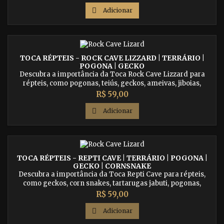
seus animais de estimação. Nossa toca G é feita com
materiais de alta qualidade e possui um design atraente e

Adicionar
funcional. Compre agora e dê ao seu pet o ambiente
perfeito para crescer...
TOCA RÉPTEIS - ROCK CAVE LIZZARD | TERRÁRIO |
POGONA | GECKO
Descubra a importância da Toca Rock Cave Lizzard para
répteis, como pogonas, teiús, geckos, ameivas, jiboias,
iguanas e outros. Encontre uma toca resistente e natural que
Preço
R$ 59,00
proporciona abrigo e segurança para o seu réptil. Aproveite
nossa variedade de opções para criar o ambiente ideal.

Adicionar
TOCA RÉPTEIS - REPTI CAVE | TERRÁRIO | POGONA |
GECKO | CORNSNAKE
Descubra a importância da Toca Repti Cave para répteis,
como geckos, corn snakes, tartarugas jabuti, pogonas,
iguanas, jiboias e outros. Encontre uma toca de qualidade
Preço
R$ 59,00
que oferece abrigo e segurança para o seu réptil. Explore
nossa variedade de opções e proporcione um ambiente

Adicionar
ideal.