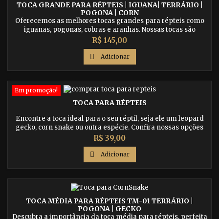
TOCA GRANDE PARA RÉPTEIS | IGUANA| TERRÁRIO |
POGONA | CORN
Oferecemos as melhores tocas grandes para répteis como
iguanas, pogonas, cobras e aranhas. Nossas tocas são
duráveis, seguras e fáceis de limpar. Entrega rápida em
Preço
R$ 145,00
todo o Brasil. Compre agora!

Adicionar
Em promoção!
TOCA PARA RÉPTEIS
Encontre a toca ideal para o seu réptil, seja ele um leopard
gecko, corn snake ou outra espécie. Confira nossas opções
de tocas pequenas para venda e proporcione mais conforto
Preço
R$ 39,00
e segurança para o seu pet.

Adicionar
TOCA MÉDIA PARA RÉPTEIS TM-01 TERRÁRIO |
POGONA | GECKO
Descubra a importância da toca média para répteis, perfeita