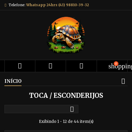
Telefone:
Whatsapp 24hrs (43) 98810-39-32
0



shoppin
INÍCIO
TOCA / ESCONDERIJOS

Exibindo 1 - 12 de 44 item(s)