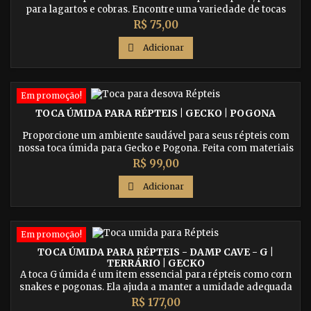
para lagartos e cobras. Encontre uma variedade de tocas
que oferecem conforto e segurança para esses animais
Preço
R$ 75,00
fascinantes. Garanta o bem-estar do seu réptil com uma
toca adequada.

Adicionar
Em promoção!
TOCA ÚMIDA PARA RÉPTEIS | GECKO | POGONA
Proporcione um ambiente saudável para seus répteis com
nossa toca úmida para Gecko e Pogona. Feita com materiais
seguros e duráveis, nossa toca é fácil de limpar e ajuda a
Preço
R$ 99,00
manter os níveis de umidade adequados. Compre agora!

Adicionar
Em promoção!
TOCA ÚMIDA PARA RÉPTEIS - DAMP CAVE - G |
TERRÁRIO | GECKO
A toca G úmida é um item essencial para répteis como corn
snakes e pogonas. Ela ajuda a manter a umidade adequada
em seu terrário, o que é vital para a saúde e bem-estar dos
Preço
R$ 177,00