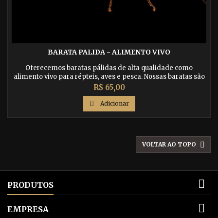
BARATA PALIDA - ALIMENTO VIVO
Oferecemos baratas pálidas de alta qualidade como
alimento vivo para répteis, aves e pesca. Nossas baratas são
criadas com cuidado e são uma opção nutritiva e saudável
Preço
R$ 65,00
para garantir uma dieta equilibrada aos seus animais de
estimação. Compre agora na nossa loja online e

Adicionar
proporcione uma alimentação de qualidade para seus
animais!

VOLTAR AO TOPO

PRODUTOS

EMPRESA