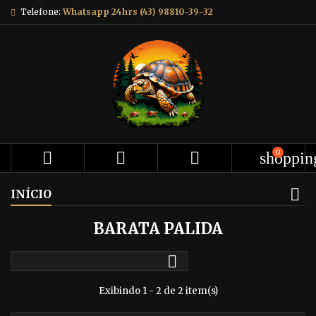
Telefone:
Whatsapp 24hrs (43) 98810-39-32
0



shoppin
INÍCIO
BARATA PALIDA

Exibindo 1 - 2 de 2 item(s)