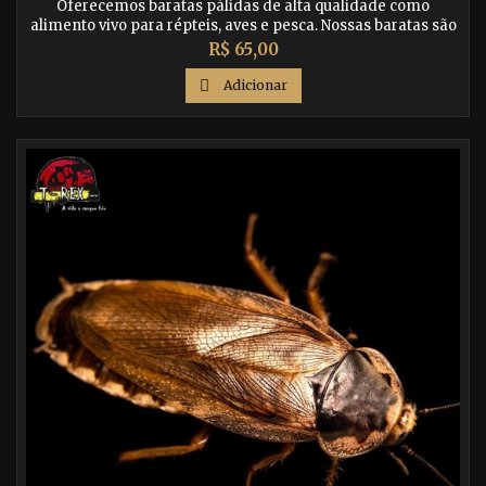
Oferecemos baratas pálidas de alta qualidade como
alimento vivo para répteis, aves e pesca. Nossas baratas são
criadas com cuidado e são uma opção nutritiva e saudável
Preço
R$ 65,00
para garantir uma dieta equilibrada aos seus animais de
estimação. Compre agora na nossa loja online e

Adicionar
proporcione uma alimentação de qualidade para seus
animais!