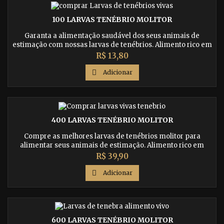
100 LARVAS TENÉBRIO MOLITOR
Garanta a alimentação saudável dos seus animais de
estimação com nossas larvas de tenébrios. Alimento rico em
proteínas, vitaminas e minerais, ideal para répteis, pássaros
Preço
R$ 13,80
e anfíbios. Compre agora e proporcione uma dieta
balanceada aos seus bichinhos!

Adicionar
400 LARVAS TENÉBRIO MOLITOR
Compre as melhores larvas de tenébrios molitor para
alimentar seus animais de estimação. Alimento rico em
nutrientes essenciais para répteis, pássaros e anfíbios.
Preço
R$ 39,90
Compre agora e garanta uma dieta balanceada para seus
bichinhos!

Adicionar
600 LARVAS TENÉBRIO MOLITOR