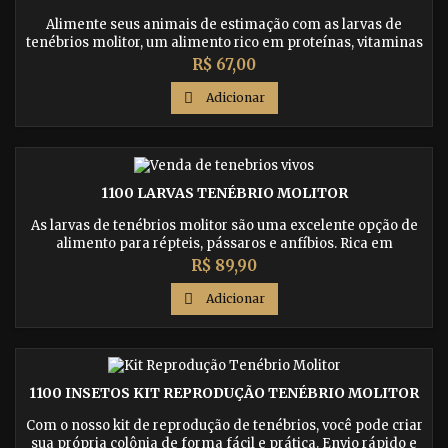
Alimente seus animais de estimação com as larvas de
tenébrios molitor, um alimento rico em proteínas, vitaminas
e minerais, essenciais para o desenvolvimento saudável de
Preço
R$ 67,00
répteis, pássaros e anfíbios. Compre agora e proporcione
uma dieta equilibrada e nutritiva aos seus bichinhos!

Adicionar
1100 LARVAS TENÉBRIO MOLITOR
As larvas de tenébrios molitor são uma excelente opção de
alimento para répteis, pássaros e anfíbios. Rica em
proteínas, vitaminas e minerais, a alimentação com larvas
Preço
R$ 89,90
de tenébrios é fundamental para o desenvolvimento
saudável dos seus bichinhos. Compre agora e garanta uma

Adicionar
dieta equilibrada para seus animais de estimação!
1100 INSETOS KIT REPRODUÇÃO TENÉBRIO MOLITOR
Com o nosso kit de reprodução de tenébrios, você pode criar
sua própria colônia de forma fácil e prática. Envio rápido e