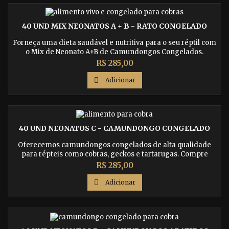
40 UND MIX NEONATOS A + B - RATO CONGELADO
Forneça uma dieta saudável e nutritiva para o seu réptil com
o Mix de Neonato A+B de Camundongos Congelados.
Compre agora e receba em qualquer lugar do Brasil.
Preço
R$ 285,00

Adicionar
40 UND NEONATOS C - CAMUNDONGO CONGELADO
Oferecemos camundongos congelados de alta qualidade
para répteis como cobras, geckos e tartarugas. Compre
agora e receba em qualquer lugar do Brasil.
Preço
R$ 285,00

Adicionar