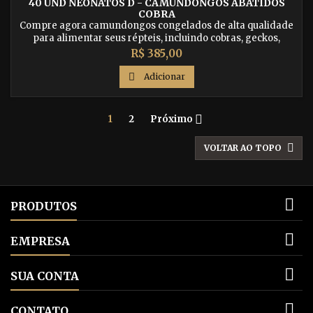
40 UND NEONATOS D - CAMUNDONGOS ABATIDOS
COBRA
Compre agora camundongos congelados de alta qualidade
para alimentar seus répteis, incluindo cobras, geckos,
tartarugas e muito mais. Tenha certeza de estar dando a
Preço
R$ 385,00
seus animais de estimação a melhor nutrição possível.

Adicionar

1
2
Próximo

VOLTAR AO TOPO

PRODUTOS

EMPRESA

SUA CONTA

CONTATO