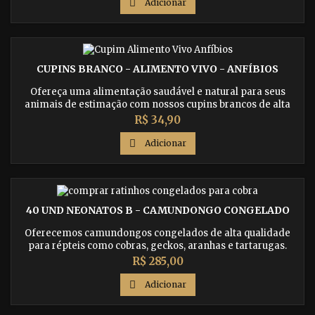
saber mais.

Adicionar
CUPINS BRANCO - ALIMENTO VIVO - ANFÍBIOS
Ofereça uma alimentação saudável e natural para seus
animais de estimação com nossos cupins brancos de alta
qualidade. Entrega rápida e segura para todo o Brasil.
Preço
R$ 34,90

Adicionar
40 UND NEONATOS B - CAMUNDONGO CONGELADO
Oferecemos camundongos congelados de alta qualidade
para répteis como cobras, geckos, aranhas e tartarugas.
Compre agora e receba em qualquer lugar do Brasil.
Preço
R$ 285,00

Adicionar