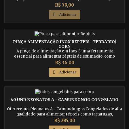
seguro para todo o país.
Preço
R$ 79,00

Adicionar
PINÇA ALIMENTAÇÃO INOX RÉPTEIS | TERRÁRIO|
CORN
A pinça de alimentação em inox é uma ferramenta
essencial para alimentar répteis de estimação, como
lagartos e cobras, de forma higiênica e segura. Compre
Preço
R$ 36,00
agora em nossa loja online e facilite a alimentação do seu
animal de estimação.

Adicionar
40 UND NEONATOS A - CAMUNDONGO CONGELADO
Oferecemos Neonatos A - Camundongos Congelados de alta
qualidade para alimentar répteis como tartarugas,
tarântulas, baby serpentes, geckos e muito mais. Compre
Preço
R$ 285,00
agora e receba em qualquer lugar do Brasil. Clique aqui para