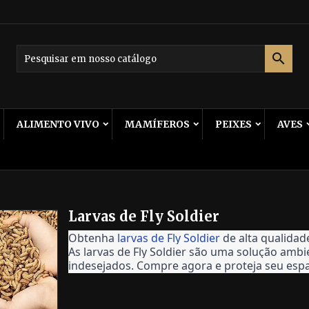

ALIMENTO VIVO
MAMÍFEROS
PEIXES
AVES
Larvas de Fly Soldier
Obtenha
larvas de Fly Soldier
de alta qualidad
As larvas de Fly Soldier são uma solução amb
indesejados. Compre agora e proteja seu espa