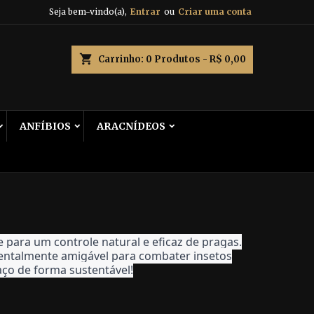
Seja bem-vindo(a),
Entrar
ou
Criar uma conta
shopping_cart
Carrinho:
0
Produtos - R$ 0,00
ANFÍBIOS
ARACNÍDEOS
e para um controle natural e eficaz de pragas.
ientalmente amigável para combater insetos
ço de forma sustentável!