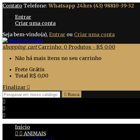
Contato
Telefone:
Whatsapp 24hrs (43) 98810-39-32
Entrar
Criar uma conta
Seja bem-vindo(a),
Entrar
ou
Criar uma conta
shopping_cart
Carrinho:
0
Produtos - R$ 0,00
Não há mais itens no seu carrinho
Frete
Grátis
Total
R$ 0,00
Finalizar


Busca



Início


ANIMAIS