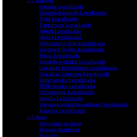


Répteis
Iguana Legalizada
Dragão Barbudo Legalizado
Teiú Legalizado
Tartaruga Legalizada
Jabuti Legalizado
Jibóia Legalizada
Jibóia Arco-Íris Legalizada
Leopard Gecko Legalizado
Píton Legalizada
Sand Boa Snake Legalizada
Corallus hortulanus Legalizada
Corallus Caninus Legalizada
King Snake Legalizada
Milk Snake Legalizada
Uromastyx Legalizado
Anolis Legalizado
Varanus exanthematicus Legalizado
Ameiva Legalizado


Aves
Ver todas as Aves
Nossas Matrizes
Roselas