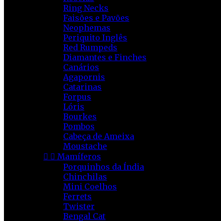
Ring Necks
Faisões e Pavões
Neophemas
Periquito Inglês
Red Rumpeds
Diamantes e Finches
Canários
Agapornis
Catarinas
Forpus
Lóris
Bourkes
Pombos
Cabeça de Ameixa
Moustache


Mamíferos
Porquinhos da Índia
Chinchilas
Mini Coelhos
Ferrets
Twister
Bengal Cat