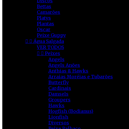
Discos
Bettas
Camarões
Platys
Plantas
Oscar
Peixe Guppy


Água Salgada
VER TODOS


Peixes
Angels
Angels Anões
Anthias & Hawks
Arraias Moréias e Tubarões
Butterfly
Cardinais
Damsels
Groupers
Hawks
Hogfish (Bodianus)
Lionfish
Diversos
Peixe Palhaço