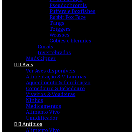
Pseudochromis
Puffers e Boxfishes
Rabbit Fox Face
Tangs
Triggers
Wrasses
Gobies e blennies
Corais
Invertebrados
Mudskipper


Aves
Ver Aves disponíveis
Alimentação & Vitaminas
Aquecimento & Iluminação
Comedouro & Bebedouro
Viveiros & Voadeiras
Ninhos
Medicamentos
Alimento Vivo
Umidificador


Anfíbios
Alimento Vivo