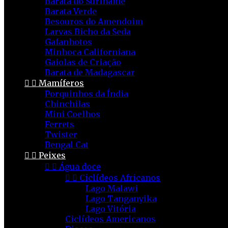
Barata do Suriname
Barata Verde
Besouros do Amendoim
Larvas Bicho da Seda
Gafanhotos
Minhoca Californiana
Gaiolas de Criação
Barata de Madagascar


Mamíferos
Porquinhos da Índia
Chinchilas
Mini Coelhos
Ferrets
Twister
Bengal Cat


Peixes


Água doce


Ciclídeos Africanos
Lago Malawi
Lago Tanganyika
Lago Vitória
Ciclídeos Americanos