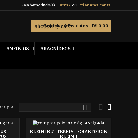
Seja bem-vindo(a),
Entrar
ou
Criar uma conta
shopping_cart
Carrinho:
0
Produtos - R$ 0,00
ANFÍBIOS
ARACNÍDEOS



ar por:
US -
KLEINI BUTTERFLY - CHAETODON
TUS
KLEINII