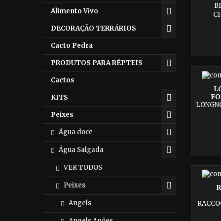
B
Alimento Vivo
C
DECORAÇÃO TERRÁRIOS
Cacto Pedra
PRODUTOS PARA RÉPTEIS
Cactos
L
FO
KITS
LONGNO
Peixes
Água doce
Água Salgada
VER TODOS
Peixes
R
Angels
RACCO
Angels Anões