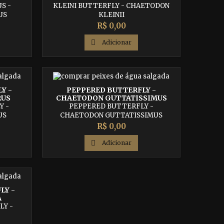
S -
KLEINI BUTTERFLY - CHAETODON
US
KLEINII
Preço
R$ 0,00

Adicionar
Y -
PEPPERED BUTTERFLY -
RUS
CHAETODON GUTTATISSIMUS
Y -
PEPPERED BUTTERFLY -
US
CHAETODON GUTTATISSIMUS
Preço
R$ 0,00

Adicionar
LY -
A
LY -