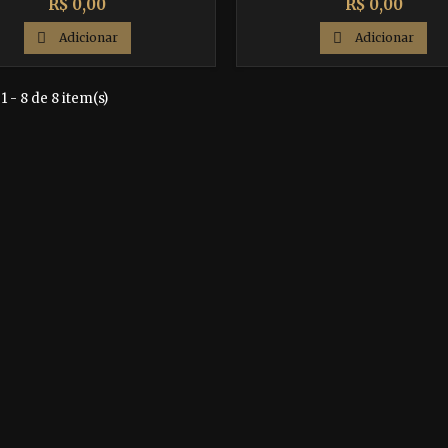
Preço
Preço
R$ 0,00
R$ 0,00

Adicionar

Adicionar
1 - 8 de 8 item(s)