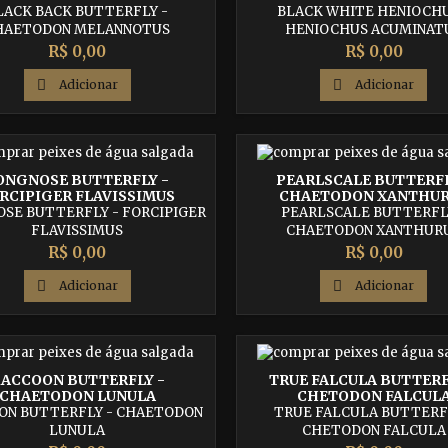
LACK BACK BUTTERFLY -
BLACK WHITE HENIOCHU
HAETODON MELANNOTUS
HENIOCHUS ACUMINAT
Preço
Preço
R$ 0,00
R$ 0,00

Adicionar

Adicionar
ONGNOSE BUTTERFLY -
PEARLSCALE BUTTERFL
RCIPIGER FLAVISSIMUS
CHAETODON XANTHU
SE BUTTERFLY - FORCIPIGER
PEARLSCALE BUTTERFL
FLAVISSIMUS
CHAETODON XANTHUR
Preço
Preço
R$ 0,00
R$ 0,00

Adicionar

Adicionar
ACCOON BUTTERFLY -
TRUE FALCULA BUTTERF
CHAETODON LUNULA
CHETODON FALCUL
ON BUTTERFLY - CHAETODON
TRUE FALCULA BUTTERF
LUNULA
CHETODON FALCULA