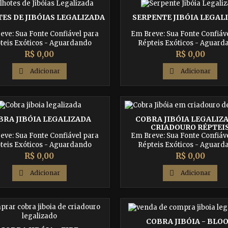
rdando Autorização dos Órgãos
Competentes
ES DE JIBÓIAS LEGALIZADA
SERPENTE JIBÓIA LEGAL
eve: Sua Fonte Confiável para
Em Breve: Sua Fonte Confiáv
teis Exóticos - Aguardando
Répteis Exóticos - Aguar
zação dos Órgãos Competentes
Autorização dos Órgãos Comp
Preço
Preço
R$ 0,00
R$ 0,00

Adicionar

Adicionar
BRA JIBÓIA LEGALIZADA
COBRA JIBÓIA LEGALIZA
CRIADOURO RÉPTEI
eve: Sua Fonte Confiável para
Em Breve: Sua Fonte Confiáv
teis Exóticos - Aguardando
Répteis Exóticos - Aguar
zação dos Órgãos Competentes
Autorização dos Órgãos Comp
Preço
Preço
R$ 0,00
R$ 0,00

Adicionar

Adicionar
COBRA JIBÓIA - BLO