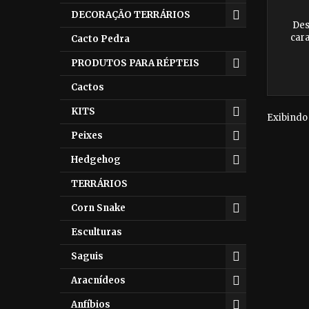
DECORAÇÃO TERRÁRIOS
Des
cara
Cacto Pedra
essenci
Sai
PRODUTOS PARA RÉPTEIS
saud
Cactos
KITS
Exibindo 
Peixes
Hedgehog
TERRÁRIOS
Corn Snake
Esculturas
Saguis
Aracnídeos
Anfíbios