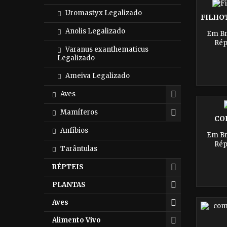
- Agua
Uromastyx Legalizado
FILHOT
Anolis Legalizado
Em Br
Rép
Varanus exanthematicus
Autori
Legalizado
Ameiva Legalizado
Aves
Mamíferos
CO
Anfíbios
Em Br
Rép
Tarântulas
Autori
RÉPTEIS
PLANTAS
Aves
Alimento Vivo