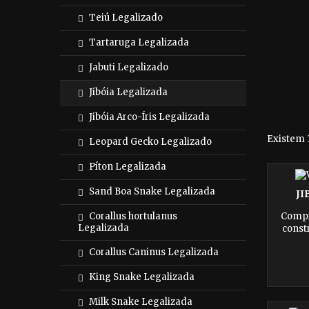
Teiú Legalizado
Tartaruga Legalizada
Jabuti Legalizado
Jibóia Legalizada
Jibóia Arco-Íris Legalizada
Existem 
Leopard Gecko Legalizado
Píton Legalizada
Sand Boa Snake Legalizada
JI
Corallus hortulanus
Compr
Legalizada
const
mund
Corallus Caninus Legalizada
Animai
aco
King Snake Legalizada
Adici
fascin
Milk Snake Legalizada
Fonte C