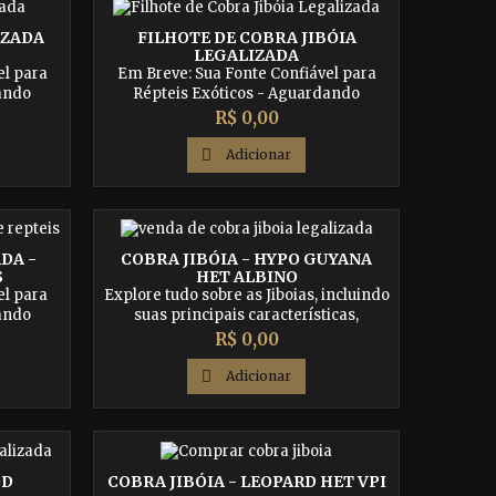
IZADA
FILHOTE DE COBRA JIBÓIA
LEGALIZADA
el para
Em Breve: Sua Fonte Confiável para
dando
Répteis Exóticos - Aguardando
etentes
Autorização dos Órgãos Competentes
Preço
R$ 0,00

Adicionar
DA -
COBRA JIBÓIA - HYPO GUYANA
S
HET ALBINO
el para
Explore tudo sobre as Jiboias, incluindo
dando
suas principais características,
etentes
cuidados essenciais e curiosidades
Preço
R$ 0,00
fascinantes. Descubra como garantir
uma vida saudável e feliz para esse

Adicionar
réptil impressionante.
OD
COBRA JIBÓIA - LEOPARD HET VPI