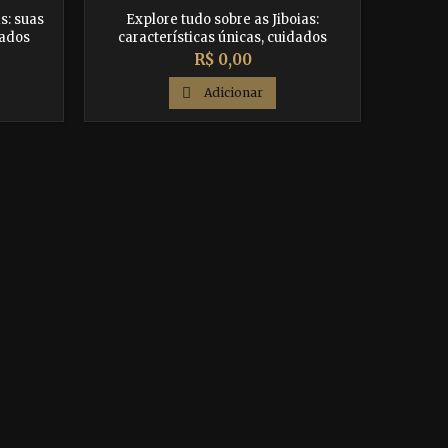
s: suas
Explore tudo sobre as Jiboias:
dados
características únicas, cuidados
inantes.
essenciais e curiosidades fascinantes.
Preço
R$ 0,00
vida
Descubra como garantir uma vida
éptil
saudável e feliz para este réptil

Adicionar
incrível.