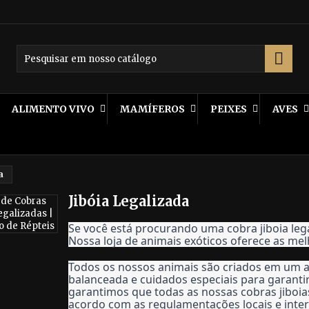

ALIMENTO VIVO
MAMÍFEROS
PEIXES
AVES
a
Jibóia Legalizada
Se você está procurando uma cobra jiboia legal
Nossa loja de animais exóticos oferece as mel
Todos os nossos animais são criados em um a
balanceada e cuidados especiais para garantir
garantimos que todas as nossas cobras jiboias
acordo com as regulamentações locais e inter