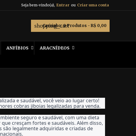
Seja bem-vindo(a),
Entrar
ou
Criar uma conta
shopping_cart
Carrinho:
0
Produtos - R$ 0,00
ANFÍBIOS
ARACNÍDEOS
izada e saudável, você veio ao lugar certo! 
hores cobras jiboias legalizadas para venda.
mbiente seguro e saudável, com uma dieta 
 que cresçam fortes e saudáveis. Além disso, 
 são legalmente adquiridas e criadas de 
nacionais.