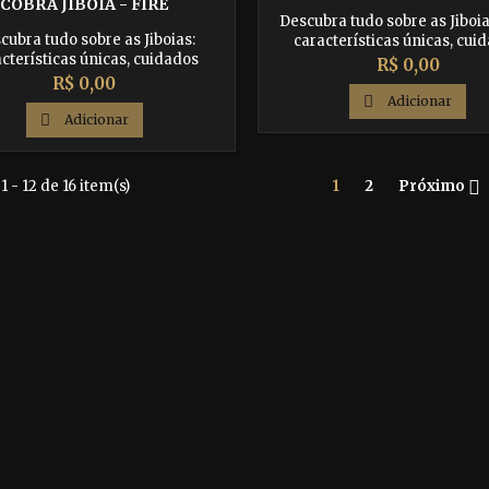
COBRA JIBÓIA - FIRE
Descubra tudo sobre as Jiboia
cubra tudo sobre as Jiboias:
características únicas, cui
cterísticas únicas, cuidados
essenciais e curiosidades fasc
Preço
R$ 0,00
ais e curiosidades fascinantes.
Saiba como garantir uma 
Preço
R$ 0,00
ba como garantir uma vida
saudável e feliz para este r

Adicionar
ável e feliz para esse réptil
incrível.

Adicionar
incrível.

1 - 12 de 16 item(s)
1
2
Próximo